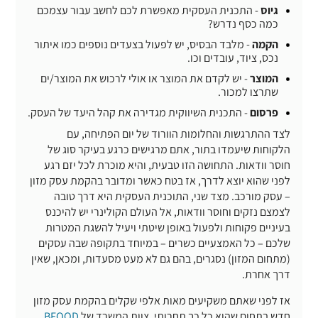
גיוס
- התכנית העסקית מאפשרת לכם לחשב עבור עצמכם
כמה כסף נדרש?
הקמה
- מלבד הבסיס, יש לפעול בצעדים נוספים כמו איתור
נכס, ציוד, עובדים וכו.
המוצר
- יש לקדם את המוצר או אולי לרכוש את המוצר/ים
שתרצו למכור.
פרסום
- התכנית השיווקית מגדירה את קהל היעד של העסק.
לצד ההתרגשות והחלומות הוורוד של יום הפתיחה, עם
הלקוחות שיעמדו בתור, אתם מרגישים כרגע בעיקר סוג של
חוסר וודאות. התחושה הזו טבעית, והיא מוכרת לכל יזם רגע
לפני שהוא יוצא לדרך, אז בטח כאשר ומדובר בהקמת עסק מזון
– עסק מורכב. מצד שני, התוכנית העסקית היא דרך טובה
לצמצם נזקים וחוסר וודאות, אל העולם הקולינרי יש להיכנס
בעיניים פקוחות ולפעול באופן שיטתי ויעיל להשגת המטרות
שלכם – כל האמצעיים כשרים – במיוחד בתקופה שבה עסקים
(מתחום המזון) נסגרים, בהם גם לא מעט מסעדות, ומכאן, שאין
דרך אחרת.
אז לפני שאתם משקיעים מאות אלפי שקלים בהקמת עסק מזון
חדש בתחום שהוא כל כך תחרותי, צוות המשרד של
BFOOD